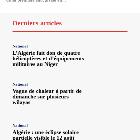
de sa première succursale en...
Derniers articles
National
L’Algérie fait don de quatre
hélicoptères et d’équipements
militaires au Niger
National
Vague de chaleur à partir de
dimanche sur plusieurs
wilayas
National
Algérie : une éclipse solaire
partielle visible le 12 août