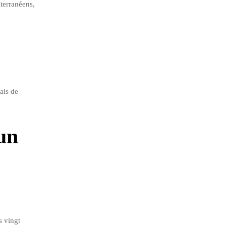
iterranéens,
ais de
un
s vingt