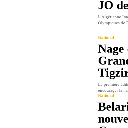
JO de
L'Algérienne Iman
Olympiques de Pa
National
Nage e
Grand
Tigzi
La première éditi
encourager la nag
National
Belar
nouve