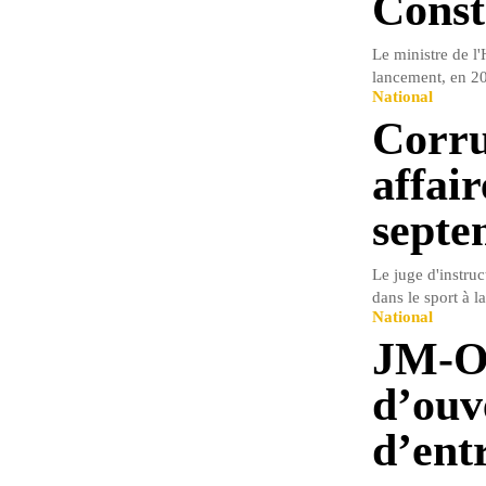
Const
Le ministre de l'
lancement, en 20
National
Corru
affair
septe
Le juge d'instru
dans le sport à l
National
JM-O
d’ouve
d’ent