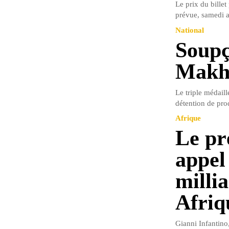
Le prix du billet
prévue, samedi a
National
Soupç
Makhl
Le triple médail
détention de pro
Afrique
Le pr
appel
millia
Afriq
Gianni Infantino,