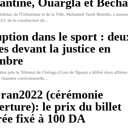
antine, Ouargla et Bécha
Habitat, de l'Urbanisme et de la Ville, Mohamed Tarek Belaribi, a annonc
23, de la construction de...
ption dans le sport : deu
es devant la justice en
mbre
ction près le Tribunal de Chéraga (Cour de Tipasa) a déféré deux affaires
a chambre correctionnelle...
ran2022 (cérémonie
rture): le prix du billet
rée fixé à 100 DA