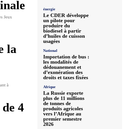
inale
énergie
Le CDER développe
es Jeux
un pilote pour
produire du
biodiesel à partir
d’huiles de cuisson
usagées
e la
National
Importation de bus :
les modalités de
dédouanement et
d’exonération des
droits et taxes fixées
ant à
Afrique
La Russie exporte
plus de 11 millions
de tonnes de
 de 4
produits agricoles
vers l’Afrique au
premier semestre
2026