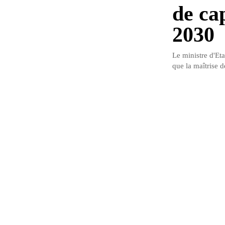
de cap
2030
Le ministre d'Et
que la maîtrise d