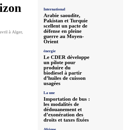
rizon
International
Arabie saoudite,
Pakistan et Turquie
scellent un pacte de
défense en pleine
vril à Alger,
guerre au Moyen-
Orient
énergie
Le CDER développe
un pilote pour
produire du
biodiesel à partir
d’huiles de cuisson
usagées
La une
Importation de bus :
les modalités de
dédouanement et
d’exonération des
droits et taxes fixées
Afrique