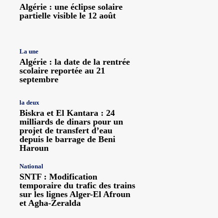
Algérie : une éclipse solaire
partielle visible le 12 août
La une
Algérie : la date de la rentrée
scolaire reportée au 21
septembre
la deux
Biskra et El Kantara : 24
milliards de dinars pour un
projet de transfert d’eau
depuis le barrage de Beni
Haroun
National
SNTF : Modification
temporaire du trafic des trains
sur les lignes Alger-El Afroun
et Agha-Zeralda