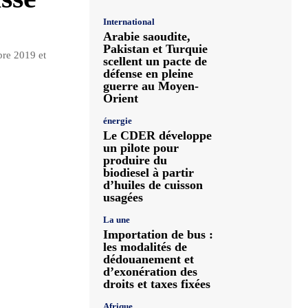
International
Arabie saoudite,
Pakistan et Turquie
bre 2019 et
scellent un pacte de
défense en pleine
guerre au Moyen-
Orient
énergie
Le CDER développe
un pilote pour
produire du
biodiesel à partir
d’huiles de cuisson
usagées
La une
Importation de bus :
les modalités de
dédouanement et
d’exonération des
droits et taxes fixées
Afrique