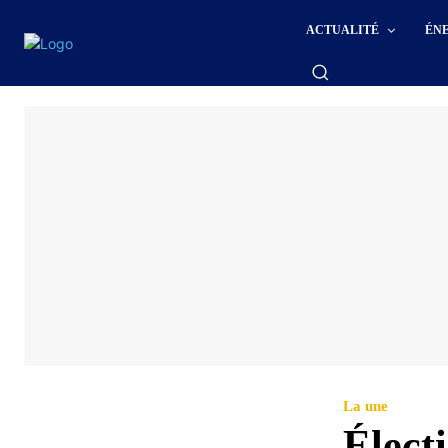
ACTUALITÉ
ÉN
La une
Élect