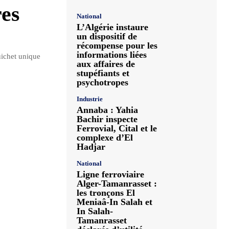
res
National
L’Algérie instaure
un dispositif de
récompense pour les
informations liées
uichet unique
aux affaires de
stupéfiants et
psychotropes
Industrie
Annaba : Yahia
Bachir inspecte
Ferrovial, Cital et le
complexe d’El
Hadjar
National
Ligne ferroviaire
Alger-Tamanrasset :
les tronçons El
Meniaâ-In Salah et
In Salah-
Tamanrasset