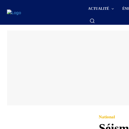
ACTUALITÉ
ÉN
National
Séism