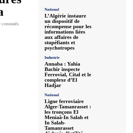
a
National
L’Algérie instaure
un dispositif de
é constatés
récompense pour les
informations liées
aux affaires de
stupéfiants et
psychotropes
Industrie
Annaba : Yahia
Bachir inspecte
Ferrovial, Cital et le
complexe d’El
Hadjar
National
Ligne ferroviaire
Alger-Tamanrasset :
les tronçons El
Meniaâ-In Salah et
In Salah-
Tamanrasset