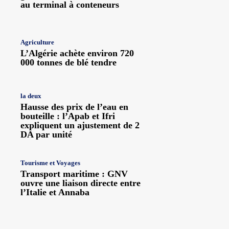
au terminal à conteneurs
Agriculture
L’Algérie achète environ 720
000 tonnes de blé tendre
la deux
Hausse des prix de l’eau en
bouteille : l’Apab et Ifri
expliquent un ajustement de 2
DA par unité
Tourisme et Voyages
Transport maritime : GNV
ouvre une liaison directe entre
l’Italie et Annaba