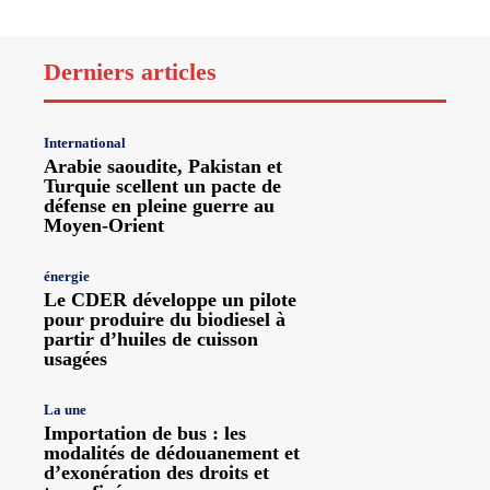
Derniers articles
International
Arabie saoudite, Pakistan et
Turquie scellent un pacte de
défense en pleine guerre au
Moyen-Orient
énergie
Le CDER développe un pilote
pour produire du biodiesel à
partir d’huiles de cuisson
usagées
La une
Importation de bus : les
modalités de dédouanement et
d’exonération des droits et