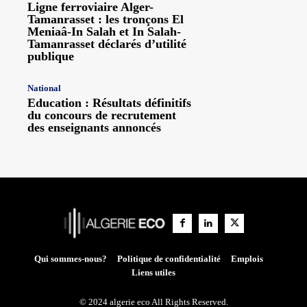
Ligne ferroviaire Alger-
Tamanrasset : les tronçons El
Meniaâ-In Salah et In Salah-
Tamanrasset déclarés d’utilité
publique
National
Education : Résultats définitifs
du concours de recrutement
des enseignants annoncés
Qui sommes-nous?
Politique de confidentialité
Emplois
Liens utiles
© 2024 algerie eco All Rights Reserved.