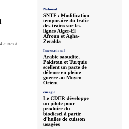
National
SNTF : Modification
n
temporaire du trafic
des trains sur les
lignes Alger-El
Afroun et Agha-
Zeralda
4 autres à
International
Arabie saoudite,
Pakistan et Turquie
scellent un pacte de
défense en pleine
guerre au Moyen-
Orient
énergie
Le CDER développe
un pilote pour
produire du
biodiesel à partir
d’huiles de cuisson
usagées