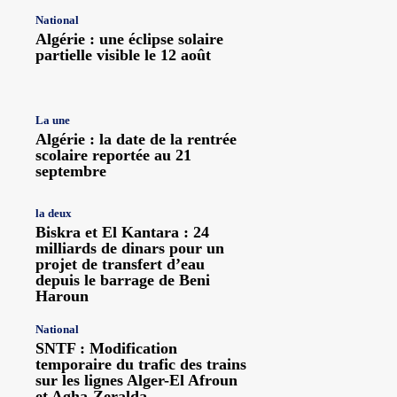
National
Algérie : une éclipse solaire
partielle visible le 12 août
La une
Algérie : la date de la rentrée
scolaire reportée au 21
septembre
la deux
Biskra et El Kantara : 24
milliards de dinars pour un
projet de transfert d’eau
depuis le barrage de Beni
Haroun
National
SNTF : Modification
temporaire du trafic des trains
sur les lignes Alger-El Afroun
et Agha-Zeralda