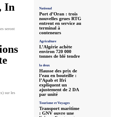
, In
National
Port d’Oran : trois
nouvelles grues RTG
entrent en service au
terminal à
es seront
conteneurs
Agriculture
ions
L’Algérie achète
environ 720 000
tonnes de blé tendre
te
la deux
Hausse des prix de
l’eau en bouteille :
l’Apab et Ifri
expliquent un
ajustement de 2 DA
x) sur les
par unité
Tourisme et Voyages
Transport maritime
: GNV ouvre une