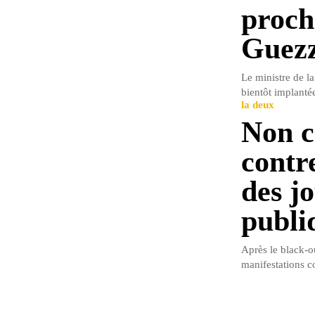
proch
Guezz
Le ministre de 
bientôt implantée
la deux
Non c
contr
des jo
publi
Après le black-ou
manifestations c