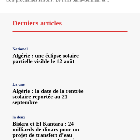
trois prochaines saisons."Le Paris Saint-Germain et...
Derniers articles
National
Algérie : une éclipse solaire
partielle visible le 12 août
La une
Algérie : la date de la rentrée
scolaire reportée au 21
septembre
la deux
Biskra et El Kantara : 24
milliards de dinars pour un
projet de transfert d’eau