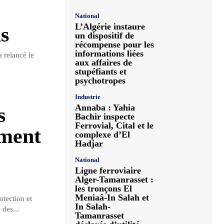
National
L’Algérie instaure
s
un dispositif de
récompense pour les
informations liées
 relancé le
aux affaires de
stupéfiants et
psychotropes
Industrie
Annaba : Yahia
s
Bachir inspecte
Ferrovial, Cital et le
ement
complexe d’El
Hadjar
National
Ligne ferroviaire
Alger-Tamanrasset :
les tronçons El
Meniaâ-In Salah et
otection et
In Salah-
des...
Tamanrasset