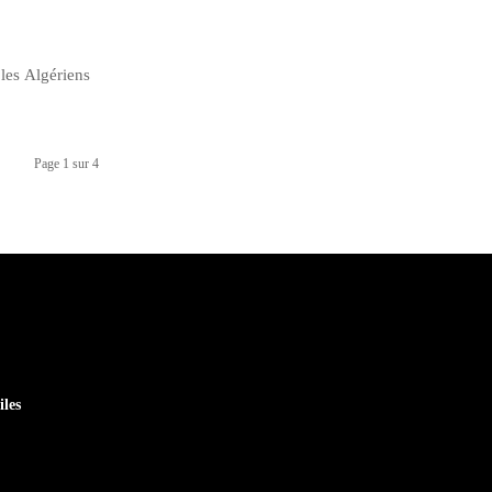
les Algériens
Page 1 sur 4
iles