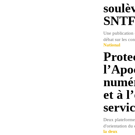
soulè
SNTF 
Une publication 
débat sur les con
National
Prote
l’Apo
numér
et à l
servi
Deux plateformes
d'orientation du
la deux