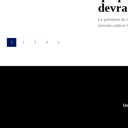
devra
Le président de 
doivent cultiver l
1
2
3
4
Qu