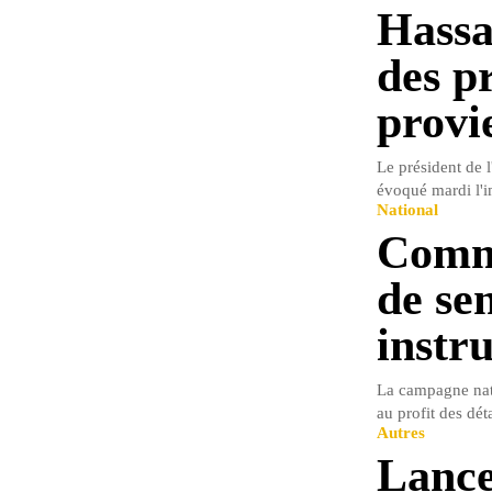
Hassa
des p
provi
Le président de 
évoqué mardi l'im
National
Comme
de sen
instr
La campagne natio
au profit des déta
Autres
Lance