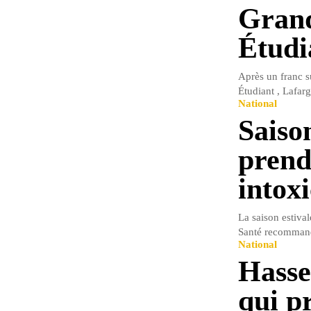
Grand
Étudi
Après un franc s
Étudiant , Lafarg
National
Saison
prend
intox
La saison estival
Santé recommande
National
Hasse
qui p