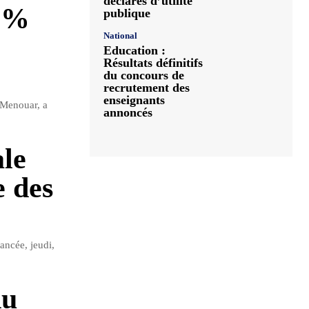
déclarés d’utilité
50%
publique
National
Education :
Résultats définitifs
du concours de
recrutement des
enseignants
 Menouar, a
annoncés
le
e des
ancée, jeudi,
du