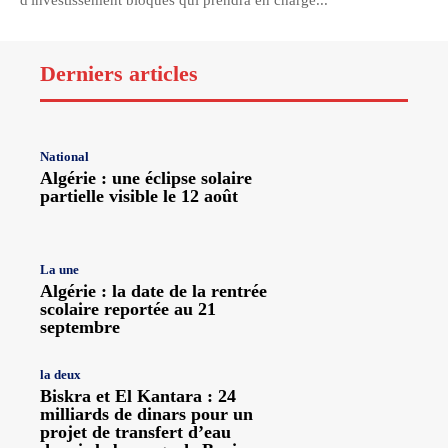
d'investissement bloqués qui prendra en charge...
Derniers articles
National
Algérie : une éclipse solaire
partielle visible le 12 août
La une
Algérie : la date de la rentrée
scolaire reportée au 21
septembre
la deux
Biskra et El Kantara : 24
milliards de dinars pour un
projet de transfert d’eau