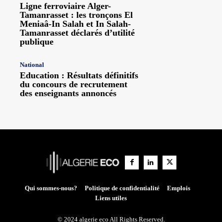
Ligne ferroviaire Alger-
Tamanrasset : les tronçons El
Meniaâ-In Salah et In Salah-
Tamanrasset déclarés d’utilité
publique
National
Education : Résultats définitifs
du concours de recrutement
des enseignants annoncés
Qui sommes-nous?
Politique de confidentialité
Emplois
Liens utiles
© 2024 algerie eco All Rights Reserved.