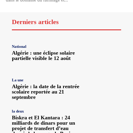
dans le domaine du raffinage et...
Derniers articles
National
Algérie : une éclipse solaire
partielle visible le 12 août
La une
Algérie : la date de la rentrée
scolaire reportée au 21
septembre
la deux
Biskra et El Kantara : 24
milliards de dinars pour un
projet de transfert d’eau