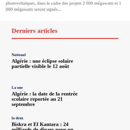
photovoltaïques, dans le cadre des projets 2 000 mégawatts et 1
000 mégawatts seront signés...
Derniers articles
National
Algérie : une éclipse solaire
partielle visible le 12 août
La une
Algérie : la date de la rentrée
scolaire reportée au 21
septembre
la deux
Biskra et El Kantara : 24
milliards de dinars pour un