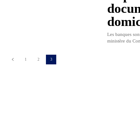
docum
domic
Les banques sont
ministère du Com
1
2
3