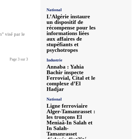
National
L’Algérie instaure
un dispositif de
récompense pour les
informations liées
" visé par le
aux affaires de
stupéfiants et
psychotropes
Page 3 sur 3
Industrie
Annaba : Yahia
Bachir inspecte
Ferrovial, Cital et le
complexe d’El
Hadjar
National
Ligne ferroviaire
Alger-Tamanrasset :
les tronçons El
Meniaâ-In Salah et
In Salah-
Tamanrasset