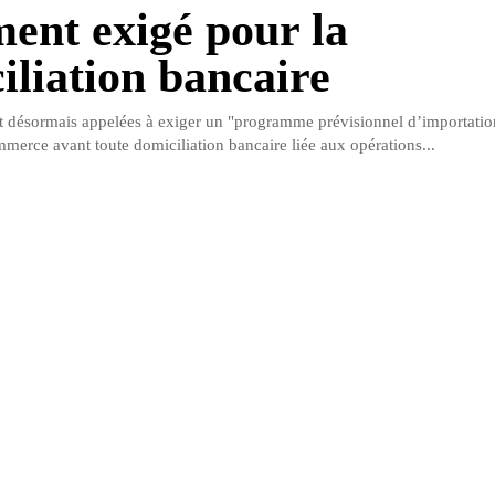
ent exigé pour la
iliation bancaire
 désormais appelées à exiger un "programme prévisionnel d’importation
merce avant toute domiciliation bancaire liée aux opérations...