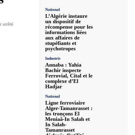
National
L’Algérie instaure
un dispositif de
 arrêté
récompense pour les
informations liées
aux affaires de
stupéfiants et
psychotropes
Industrie
Annaba : Yahia
Bachir inspecte
Ferrovial, Cital et le
complexe d’El
Hadjar
National
Ligne ferroviaire
Alger-Tamanrasset :
les tronçons El
Meniaâ-In Salah et
In Salah-
Tamanrasset