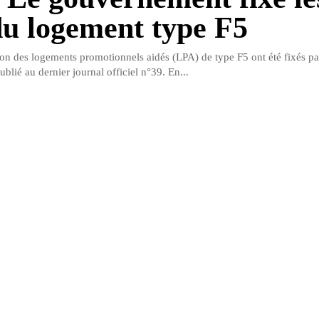
du logement type F5
ion des logements promotionnels aidés (LPA) de type F5 ont été fixés par
publié au dernier journal officiel n°39. En...