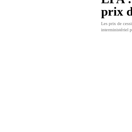
prix 
Les prix de cess
interministériel 