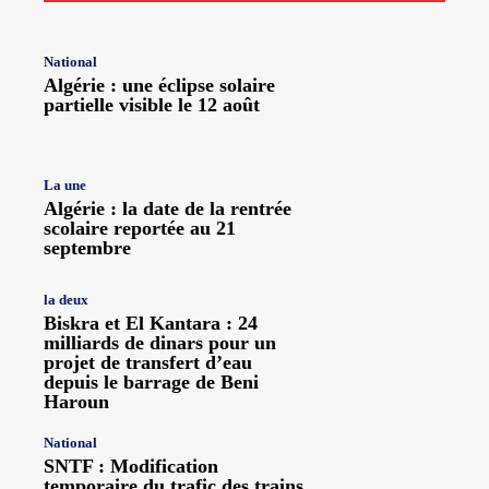
National
Algérie : une éclipse solaire
partielle visible le 12 août
La une
Algérie : la date de la rentrée
scolaire reportée au 21
septembre
la deux
Biskra et El Kantara : 24
milliards de dinars pour un
projet de transfert d’eau
depuis le barrage de Beni
Haroun
National
SNTF : Modification
temporaire du trafic des trains