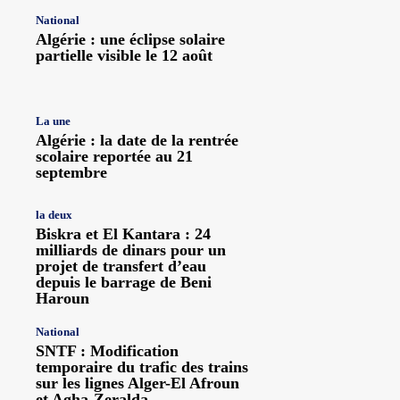
National
Algérie : une éclipse solaire
partielle visible le 12 août
La une
Algérie : la date de la rentrée
scolaire reportée au 21
septembre
la deux
Biskra et El Kantara : 24
milliards de dinars pour un
projet de transfert d’eau
depuis le barrage de Beni
Haroun
National
SNTF : Modification
temporaire du trafic des trains
sur les lignes Alger-El Afroun
et Agha-Zeralda