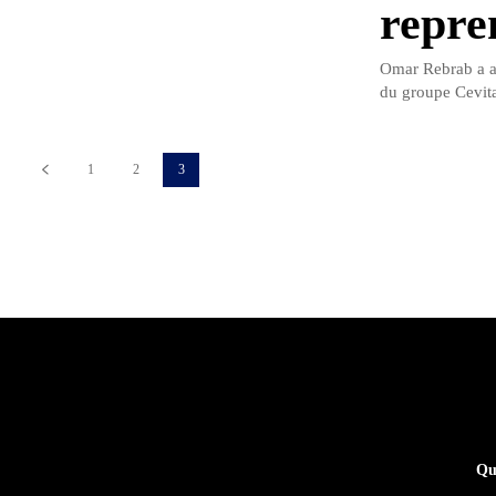
repren
Omar Rebrab a an
du groupe Cevita
1
2
3
Qu