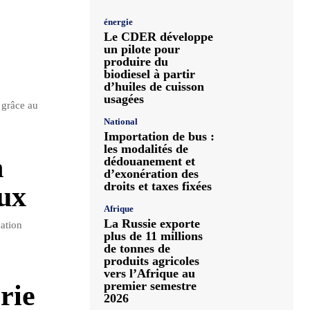
énergie
Le CDER développe
un pilote pour
produire du
biodiesel à partir
d’huiles de cuisson
usagées
 grâce au
National
Importation de bus :
les modalités de
h
dédouanement et
d’exonération des
droits et taxes fixées
aux
Afrique
La Russie exporte
cation
plus de 11 millions
de tonnes de
produits agricoles
vers l’Afrique au
premier semestre
rie
2026