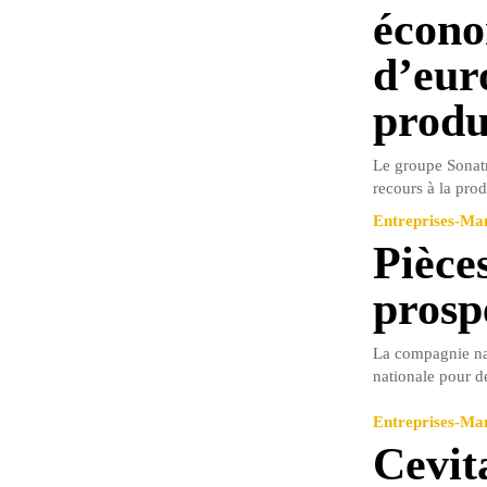
écono
d’eur
produ
Le groupe Sonatr
recours à la prod
Entreprises-M
Pièce
prosp
La compagnie nat
nationale pour de
Entreprises-M
Cevit