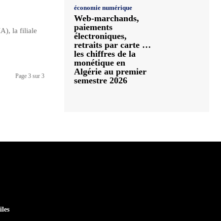
économie numérique
Web-marchands,
paiements
, la filiale
électroniques,
retraits par carte …
les chiffres de la
monétique en
Algérie au premier
Page 3 sur 3
semestre 2026
iles