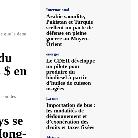
e
International
Arabie saoudite,
Pakistan et Turquie
scellent un pacte de
défense en pleine
e que la dette
guerre au Moyen-
Orient
 du
énergie
Le CDER développe
un pilote pour
 $ en
produire du
biodiesel à partir
d’huiles de cuisson
usagées
aison des
La une
Importation de bus :
les modalités de
dédouanement et
s se
d’exonération des
droits et taxes fixées
Hong-
Afrique