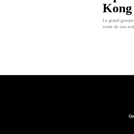
Kong 
Le grand groupe 
vente de son act
Qu