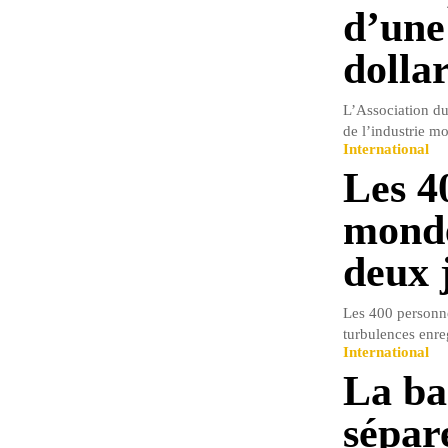
d’une
dolla
L’Association du 
de l’industrie mo
International
Les 4
monde
deux 
Les 400 personnes
turbulences enreg
International
La ba
sépar