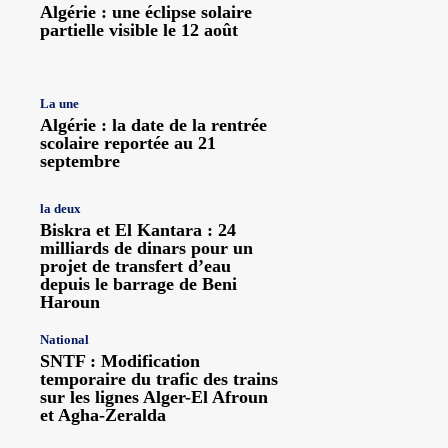
Algérie : une éclipse solaire
partielle visible le 12 août
La une
Algérie : la date de la rentrée
scolaire reportée au 21
septembre
la deux
Biskra et El Kantara : 24
milliards de dinars pour un
projet de transfert d’eau
depuis le barrage de Beni
Haroun
National
SNTF : Modification
temporaire du trafic des trains
sur les lignes Alger-El Afroun
et Agha-Zeralda