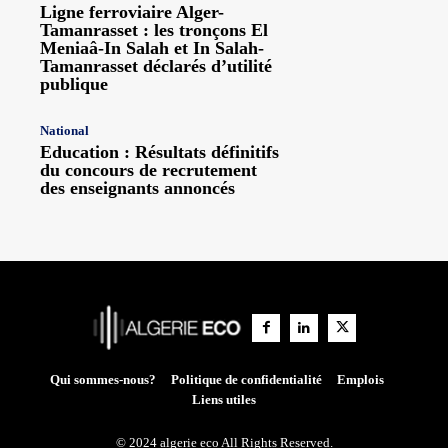
Ligne ferroviaire Alger-
Tamanrasset : les tronçons El
Meniaâ-In Salah et In Salah-
Tamanrasset déclarés d’utilité
publique
National
Education : Résultats définitifs
du concours de recrutement
des enseignants annoncés
Qui sommes-nous?
Politique de confidentialité
Emplois
Liens utiles
© 2024 algerie eco All Rights Reserved.