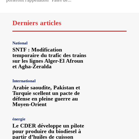
porteront l'appellation "Pâtes de...
Derniers articles
National
SNTF : Modification
temporaire du trafic des trains
sur les lignes Alger-El Afroun
et Agha-Zeralda
International
Arabie saoudite, Pakistan et
Turquie scellent un pacte de
défense en pleine guerre au
Moyen-Orient
énergie
Le CDER développe un pilote
pour produire du biodiesel à
partir d’huiles de cuisson