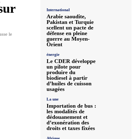
sur
International
Arabie saoudite,
Pakistan et Turquie
scellent un pacte de
défense en pleine
asse le
guerre au Moyen-
Orient
énergie
Le CDER développe
un pilote pour
produire du
biodiesel à partir
d’huiles de cuisson
usagées
La une
Importation de bus :
les modalités de
dédouanement et
d’exonération des
droits et taxes fixées
Afrique