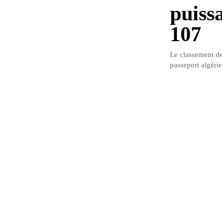
puissa
107
Le classement de
passeport algérie