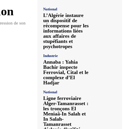
ion
National
L’Algérie instaure
un dispositif de
pression de son
récompense pour les
informations liées
aux affaires de
stupéfiants et
psychotropes
Industrie
Annaba : Yahia
Bachir inspecte
Ferrovial, Cital et le
complexe d’El
Hadjar
National
Ligne ferroviaire
Alger-Tamanrasset :
les tronçons El
Meniaâ-In Salah et
In Salah-
Tamanrasset