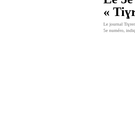
« Tiɣ
Le journal Tiɣre
5e numéro, indiq