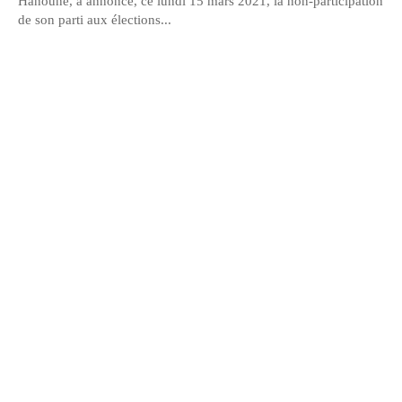
Hanoune, a annoncé, ce lundi 15 mars 2021, la non-participation
de son parti aux élections...