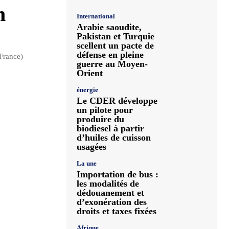
n
International
Arabie saoudite,
Pakistan et Turquie
scellent un pacte de
défense en pleine
(France)
guerre au Moyen-
Orient
énergie
Le CDER développe
un pilote pour
produire du
biodiesel à partir
d’huiles de cuisson
usagées
La une
Importation de bus :
les modalités de
dédouanement et
d’exonération des
droits et taxes fixées
Afrique