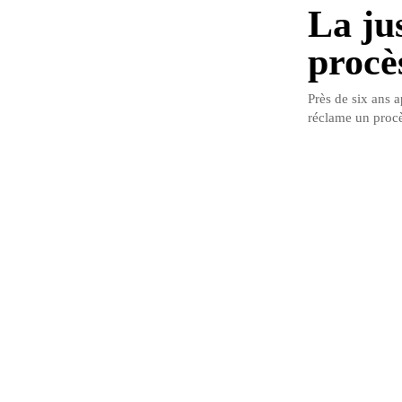
La ju
procè
Près de six ans 
réclame un procè