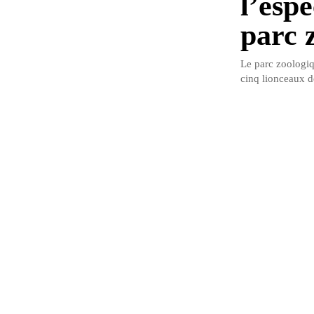
l’esp
parc 
Le parc zoologiq
cinq lionceaux de