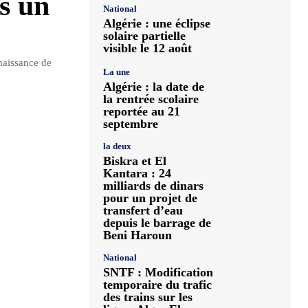
ns un
National
Algérie : une éclipse
solaire partielle
visible le 12 août
naissance de
La une
Algérie : la date de
la rentrée scolaire
reportée au 21
septembre
la deux
Biskra et El
Kantara : 24
milliards de dinars
pour un projet de
transfert d’eau
depuis le barrage de
Beni Haroun
National
SNTF : Modification
temporaire du trafic
des trains sur les