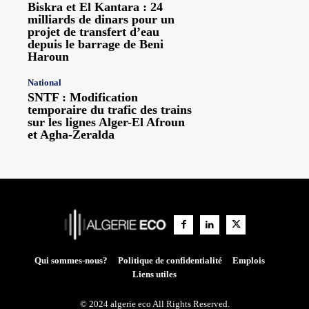
Biskra et El Kantara : 24
milliards de dinars pour un
projet de transfert d’eau
depuis le barrage de Beni
Haroun
National
SNTF : Modification
temporaire du trafic des trains
sur les lignes Alger-El Afroun
et Agha-Zeralda
Qui sommes-nous?
Politique de confidentialité
Emplois
Liens utiles
© 2024 algerie eco All Rights Reserved.