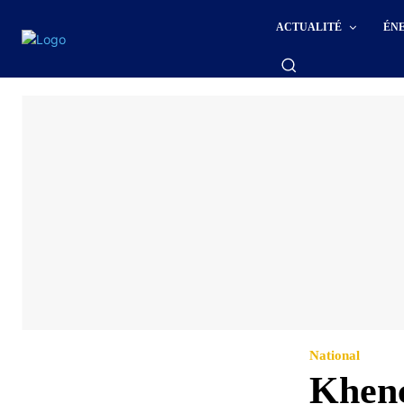
ACTUALITÉ
ÉN
National
Khenc