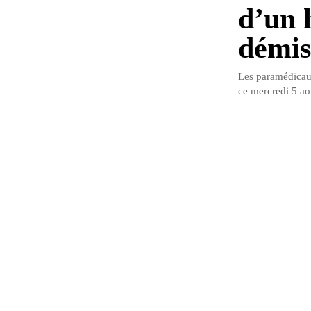
d’un 
démis
Les paramédicaux
ce mercredi 5 aoû