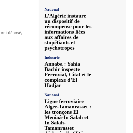
National
L’Algérie instaure
un dispositif de
récompense pour les
informations liées
 ont déposé,
aux affaires de
stupéfiants et
psychotropes
Industrie
Annaba : Yahia
Bachir inspecte
Ferrovial, Cital et le
complexe d’El
Hadjar
National
Ligne ferroviaire
Alger-Tamanrasset :
les tronçons El
Meniaâ-In Salah et
In Salah-
Tamanrasset