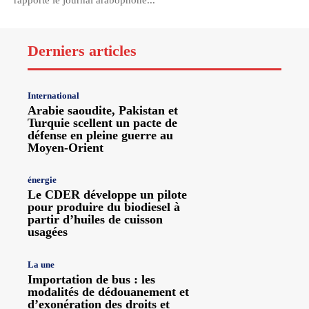
rapporte le journal arabophone...
Derniers articles
International
Arabie saoudite, Pakistan et
Turquie scellent un pacte de
défense en pleine guerre au
Moyen-Orient
énergie
Le CDER développe un pilote
pour produire du biodiesel à
partir d’huiles de cuisson
usagées
La une
Importation de bus : les
modalités de dédouanement et
d’exonération des droits et