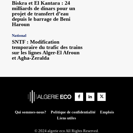
Biskra et El Kantara : 24
milliards de dinars pour un
projet de transfert d’eau
depuis le barrage de Beni
Haroun
National
SNTF : Modification
temporaire du trafic des trains
sur les lignes Alger-El Afroun
et Agha-Zeralda
Qui sommes-nous?
Politique de confidentialité
Emplois
Liens utiles
© 2024 algerie eco All Rights Reserved.