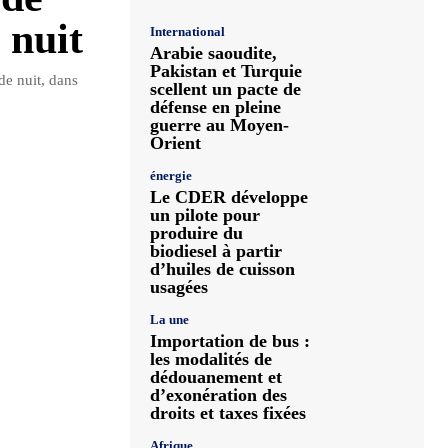
 nuit
International
Arabie saoudite,
Pakistan et Turquie
de nuit, dans
scellent un pacte de
défense en pleine
guerre au Moyen-
Orient
énergie
Le CDER développe
un pilote pour
produire du
biodiesel à partir
d’huiles de cuisson
usagées
La une
Importation de bus :
les modalités de
dédouanement et
d’exonération des
droits et taxes fixées
Afrique