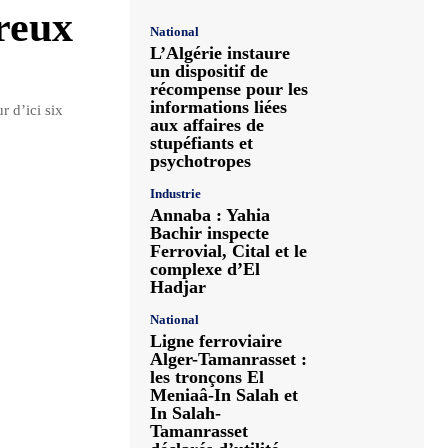
reux
National
L’Algérie instaure
un dispositif de
récompense pour les
informations liées
r d’ici six
aux affaires de
stupéfiants et
psychotropes
Industrie
Annaba : Yahia
Bachir inspecte
Ferrovial, Cital et le
complexe d’El
Hadjar
National
Ligne ferroviaire
Alger-Tamanrasset :
les tronçons El
Meniaâ-In Salah et
In Salah-
Tamanrasset