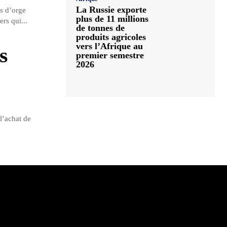
La Russie exporte
s d’orge
plus de 11 millions
rs qui...
de tonnes de
produits agricoles
vers l’Afrique au
s
premier semestre
2026
l’achat de