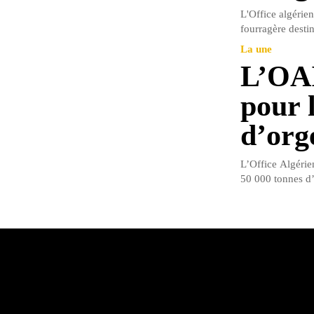
L'Office algérie
fourragère destin
La une
L’OAI
pour 
d’org
L’Office Algérie
50 000 tonnes d’