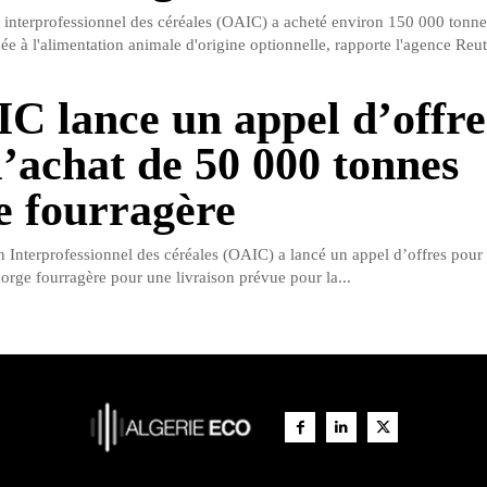
n interprofessionnel des céréales (OAIC) a acheté environ 150 000 tonne
ée à l'alimentation animale d'origine optionnelle, rapporte l'agence Reute
C lance un appel d’offre
l’achat de 50 000 tonnes
e fourragère
n Interprofessionnel des céréales (OAIC) a lancé un appel d’offres pour 
orge fourragère pour une livraison prévue pour la...