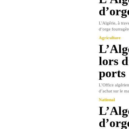
d’org
L'Algérie, à trav
d’orge fourragère
Agriculture
L’Algé
lors d
ports
L’Office algérie
d’achat sur le ma
National
L’Alg
d’org