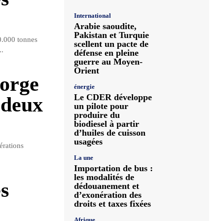
International
Arabie saoudite,
Pakistan et Turquie
00.000 tonnes
scellent un pacte de
..
défense en pleine
guerre au Moyen-
Orient
’orge
énergie
Le CDER développe
à deux
un pilote pour
produire du
biodiesel à partir
d’huiles de cuisson
usagées
érations
La une
Importation de bus :
les modalités de
s
dédouanement et
d’exonération des
droits et taxes fixées
Afrique