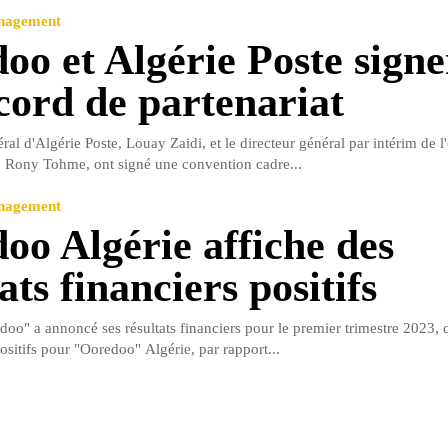
anagement
oo et Algérie Poste signe
cord de partenariat
ral d'Algérie Poste, Louay Zaidi, et le directeur général par intérim de l
 Rony Tohme, ont signé une convention cadre...
anagement
oo Algérie affiche des
ats financiers positifs
oo" a annoncé ses résultats financiers pour le premier trimestre 2023, 
ositifs pour "Ooredoo" Algérie, par rapport...