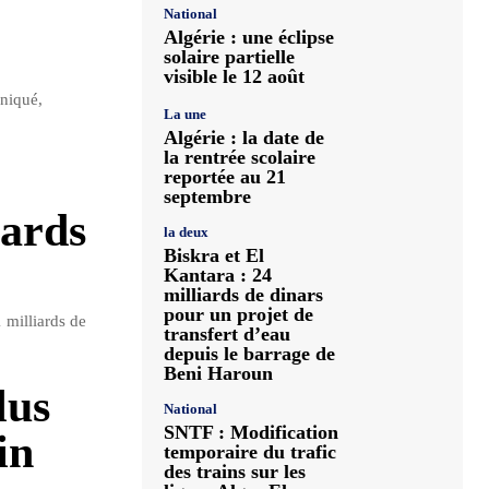
National
Algérie : une éclipse
solaire partielle
visible le 12 août
niqué,
La une
Algérie : la date de
la rentrée scolaire
reportée au 21
septembre
iards
la deux
Biskra et El
Kantara : 24
milliards de dinars
pour un projet de
 milliards de
transfert d’eau
depuis le barrage de
Beni Haroun
lus
National
SNTF : Modification
in
temporaire du trafic
des trains sur les