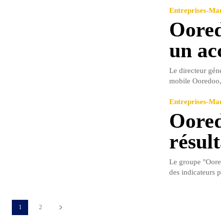
Entreprises-M
Oored
un ac
Le directeur géné
mobile Ooredoo,
Entreprises-M
Oored
résult
Le groupe "Oored
des indicateurs p
1
2