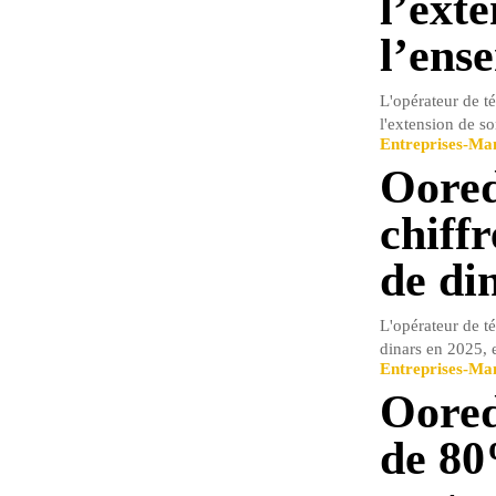
l’ext
l’ens
L'opérateur de t
l'extension de s
Entreprises-M
Oored
chiffr
de di
L'opérateur de té
dinars en 2025, 
Entreprises-M
Oored
de 80