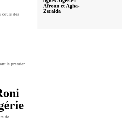
lignes Alger-El
Afroun et Agha-
Zeralda
u cours des
ant le premier
Roni
gérie
te de