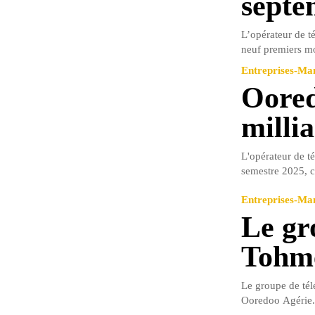
septe
L’opérateur de t
neuf premiers mo
Entreprises-M
Oored
milli
L'opérateur de t
semestre 2025, co
Entreprises-M
Le gr
Tohme
Le groupe de tél
Ooredoo Agérie.