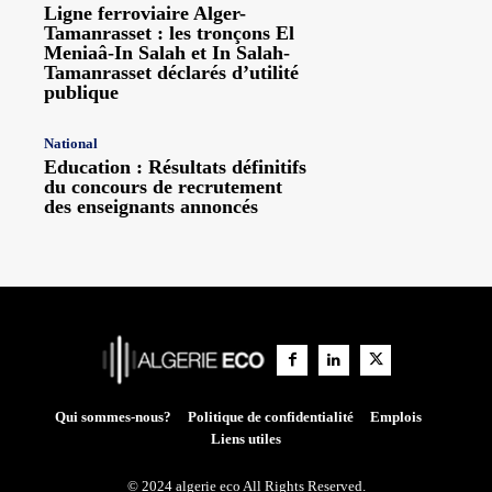
Ligne ferroviaire Alger-
Tamanrasset : les tronçons El
Meniaâ-In Salah et In Salah-
Tamanrasset déclarés d’utilité
publique
National
Education : Résultats définitifs
du concours de recrutement
des enseignants annoncés
Qui sommes-nous?
Politique de confidentialité
Emplois
Liens utiles
© 2024 algerie eco All Rights Reserved.