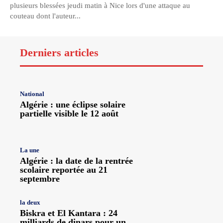
plusieurs blessées jeudi matin à Nice lors d'une attaque au
couteau dont l'auteur...
Derniers articles
National
Algérie : une éclipse solaire
partielle visible le 12 août
La une
Algérie : la date de la rentrée
scolaire reportée au 21
septembre
la deux
Biskra et El Kantara : 24
milliards de dinars pour un