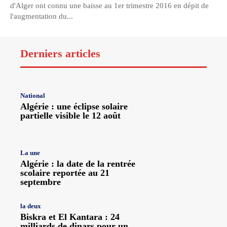
d'Alger ont connu une baisse au 1er trimestre 2016 en dépit de
l'augmentation du...
Derniers articles
National
Algérie : une éclipse solaire
partielle visible le 12 août
La une
Algérie : la date de la rentrée
scolaire reportée au 21
septembre
la deux
Biskra et El Kantara : 24
milliards de dinars pour un