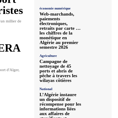
istes
économie numérique
Web-marchands,
paiements
’un millier de
électroniques,
retraits par carte …
les chiffres de la
monétique en
Algérie au premier
MERA
semestre 2026
Agriculture
Campagne de
nettoyage de 45
ort d'Alger,
ports et abris de
pêche à travers les
wilayas côtières
National
L’Algérie instaure
un dispositif de
récompense pour les
informations liées
aux affaires de