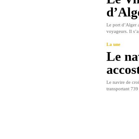
d’Alg
Le port d’Alger a
voyageurs. Il s’a
La une
Le na
accos
Le navire de cro
transportant 739 