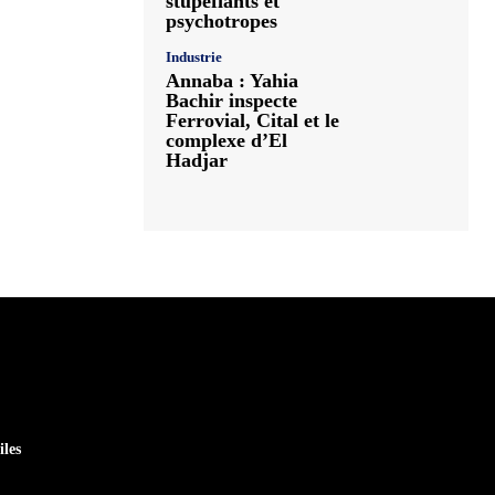
stupéfiants et
psychotropes
Industrie
Annaba : Yahia
Bachir inspecte
Ferrovial, Cital et le
complexe d’El
Hadjar
iles