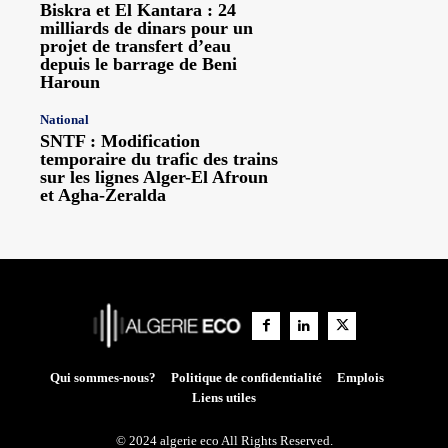
Biskra et El Kantara : 24
milliards de dinars pour un
projet de transfert d’eau
depuis le barrage de Beni
Haroun
National
SNTF : Modification
temporaire du trafic des trains
sur les lignes Alger-El Afroun
et Agha-Zeralda
Qui sommes-nous?
Politique de confidentialité
Emplois
Liens utiles
© 2024 algerie eco All Rights Reserved.