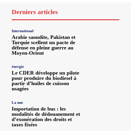
Derniers articles
International
Arabie saoudite, Pakistan et
Turquie scellent un pacte de
défense en pleine guerre au
Moyen-Orient
énergie
Le CDER développe un pilote
pour produire du biodiesel à
partir d’huiles de cuisson
usagées
La une
Importation de bus : les
modalités de dédouanement et
d’exonération des droits et
taxes fixées