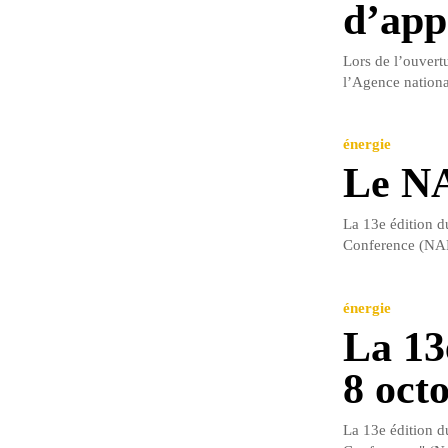
d’app
Lors de l’ouvert
l’Agence national
énergie
Le NA
La 13e édition d
Conference (NAPE
énergie
La 13
8 oct
La 13e édition d