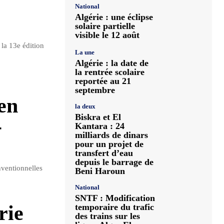
National
Algérie : une éclipse
solaire partielle
visible le 12 août
 la 13e édition
La une
Algérie : la date de
la rentrée scolaire
reportée au 21
septembre
en
la deux
Biskra et El
-
Kantara : 24
milliards de dinars
pour un projet de
transfert d’eau
depuis le barrage de
ventionnelles
Beni Haroun
National
SNTF : Modification
rie
temporaire du trafic
des trains sur les