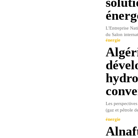
solut
énerg
L'Entreprise Nat
du Salon interna
énergie
Algér
dével
hydro
conve
Les perspectives
(gaz et pétrole d
énergie
Alnaf