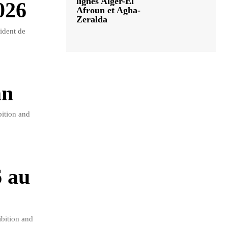
lignes Alger-El
026
Afroun et Agha-
Zeralda
ident de
an
ition and
 au
bition and