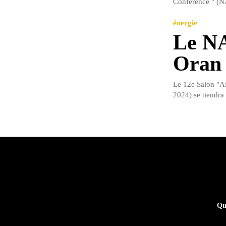
Conference " (NA
énergie
Le NA
Oran
Le 12e Salon "A
2024) se tiendra
Qu