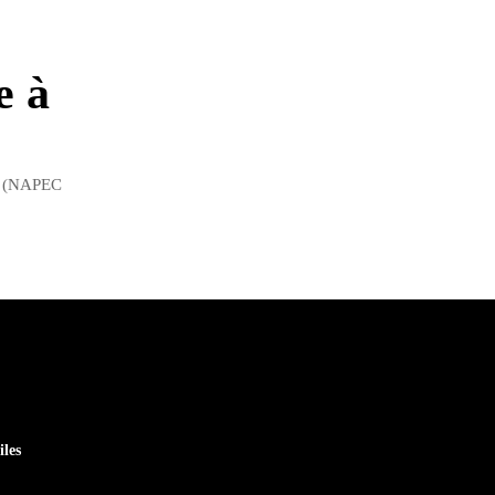
e à
e" (NAPEC
iles