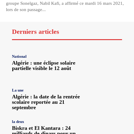
groupe Sonelgaz, Nabil Kafi, a affirmé ce mardi 16 mars 2021,
lors de son passage...
Derniers articles
National
Algérie : une éclipse solaire
partielle visible le 12 août
La une
Algérie : la date de la rentrée
scolaire reportée au 21
septembre
la deux
Biskra et El Kantara : 24
milliards de dinars pour un