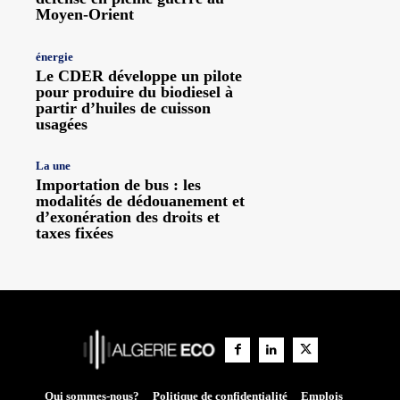
Moyen-Orient
énergie
Le CDER développe un pilote
pour produire du biodiesel à
partir d’huiles de cuisson
usagées
La une
Importation de bus : les
modalités de dédouanement et
d’exonération des droits et
taxes fixées
Qui sommes-nous?
Politique de confidentialité
Emplois