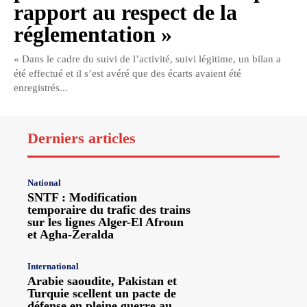
rapport au respect de la
réglementation »
« Dans le cadre du suivi de l’activité, suivi légitime, un bilan a
été effectué et il s’est avéré que des écarts avaient été
enregistrés...
Derniers articles
National
SNTF : Modification
temporaire du trafic des trains
sur les lignes Alger-El Afroun
et Agha-Zeralda
International
Arabie saoudite, Pakistan et
Turquie scellent un pacte de
défense en pleine guerre au